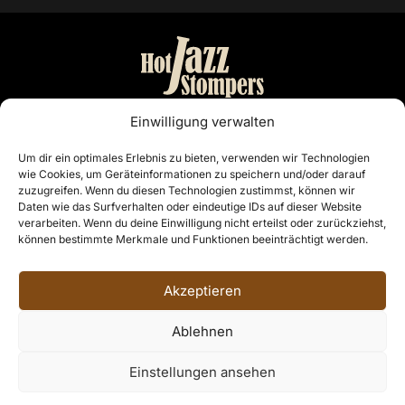
Bandmanagement:
Einwilligung verwalten
Otto Nordiek & Günter Buschenlange
Um dir ein optimales Erlebnis zu bieten, verwenden wir Technologien
wie Cookies, um Geräteinformationen zu speichern und/oder darauf
Cloppenburg
zuzugreifen. Wenn du diesen Technologien zustimmst, können wir
Telefon: 04441 7468
Daten wie das Surfverhalten oder eindeutige IDs auf dieser Website
E-Mail:
info@hotjazzstompers.de
verarbeiten. Wenn du deine Einwilligung nicht erteilst oder zurückziehst,
können bestimmte Merkmale und Funktionen beeinträchtigt werden.
Rechtliches
Akzeptieren
Impressum
Datenschutzerklärung
Ablehnen
© 2026, HOT JAZZ STOMPERS aus Cloppenburg
Einstellungen ansehen