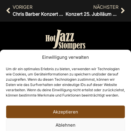
VORIGER
NÄCHSTER
Chris Barber Konzert Leer 24.04.15
Konzert 25. Jubiläum Stadthalle CLP 10.01.16
Bandmanagement:
Einwilligung verwalten
Otto Nordiek & Günter Buschenlange
Um dir ein optimales Erlebnis zu bieten, verwenden wir Technologien
wie Cookies, um Geräteinformationen zu speichern und/oder darauf
Cloppenburg
zuzugreifen. Wenn du diesen Technologien zustimmst, können wir
Telefon: 04441 7468
Daten wie das Surfverhalten oder eindeutige IDs auf dieser Website
E-Mail:
info@hotjazzstompers.de
verarbeiten. Wenn du deine Einwilligung nicht erteilst oder zurückziehst,
können bestimmte Merkmale und Funktionen beeinträchtigt werden.
Rechtliches
Impressum
Akzeptieren
Datenschutzerklärung
Ablehnen