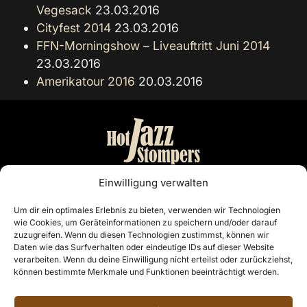
Vegesack
23.03.2016
Cityfest 2014
23.03.2016
FFN-Morningshow – Liveauftritt Juni 2014
23.03.2016
Amerikatour 2016
20.03.2016
Bandmanagement:
Einwilligung verwalten
Otto Nordiek & Günter Buschenlange
Um dir ein optimales Erlebnis zu bieten, verwenden wir Technologien
wie Cookies, um Geräteinformationen zu speichern und/oder darauf
Cloppenburg
zuzugreifen. Wenn du diesen Technologien zustimmst, können wir
Telefon: 04441 7468
Daten wie das Surfverhalten oder eindeutige IDs auf dieser Website
E-Mail:
info@hotjazzstompers.de
verarbeiten. Wenn du deine Einwilligung nicht erteilst oder zurückziehst,
können bestimmte Merkmale und Funktionen beeinträchtigt werden.
Rechtliches