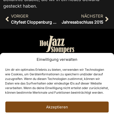
gesteckt haben.
VORIGER
NÄCHSTER
Cityfest Cloppenburg 2015
Jahresabschluss 2015
Bandmanagement:
Einwilligung verwalten
Otto Nordiek & Günter Buschenlange
Um dir ein optimales Erlebnis zu bieten, verwenden wir Technologien
wie Cookies, um Geräteinformationen zu speichern und/oder darauf
Cloppenburg
zuzugreifen. Wenn du diesen Technologien zustimmst, können wir
Telefon: 04441 7468
Daten wie das Surfverhalten oder eindeutige IDs auf dieser Website
E-Mail:
info@hotjazzstompers.de
verarbeiten. Wenn du deine Einwilligung nicht erteilst oder zurückziehst,
können bestimmte Merkmale und Funktionen beeinträchtigt werden.
Rechtliches
Akzeptieren
Impressum
Datenschutzerklärung