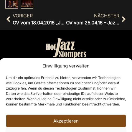
VORIGER
NÄCHSTER
OV vom 18.04.2016 „Jazzer erwarten Gäste“
OV vom 25.04.16 – Jazzkonzert mit Ack van Rooyen in CLP begeistert Zuhörer
Bandmanagement:
Einwilligung verwalten
Otto Nordiek & Günter Buschenlange
Um dir ein optimales Erlebnis zu bieten, verwenden wir Technologien
wie Cookies, um Geräteinformationen zu speichern und/oder darauf
Cloppenburg
zuzugreifen. Wenn du diesen Technologien zustimmst, können wir
Telefon: 04441 7468
Daten wie das Surfverhalten oder eindeutige IDs auf dieser Website
E-Mail:
info@hotjazzstompers.de
verarbeiten. Wenn du deine Einwilligung nicht erteilst oder zurückziehst,
können bestimmte Merkmale und Funktionen beeinträchtigt werden.
Rechtliches
Akzeptieren
Impressum
Datenschutzerklärung