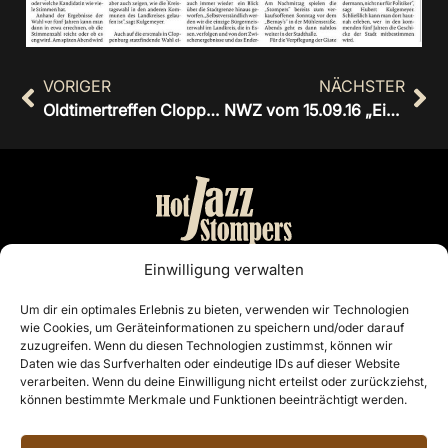
VORIGER
NÄCHSTER
Oldtimertreffen Cloppenburg am 28.08.16
NWZ vom 15.09.16 „Einmal im Mutterland des Jazz spielen“
Bandmanagement:
Einwilligung verwalten
Otto Nordiek & Günter Buschenlange
Um dir ein optimales Erlebnis zu bieten, verwenden wir Technologien
wie Cookies, um Geräteinformationen zu speichern und/oder darauf
Cloppenburg
zuzugreifen. Wenn du diesen Technologien zustimmst, können wir
Telefon: 04441 7468
Daten wie das Surfverhalten oder eindeutige IDs auf dieser Website
E-Mail:
info@hotjazzstompers.de
verarbeiten. Wenn du deine Einwilligung nicht erteilst oder zurückziehst,
können bestimmte Merkmale und Funktionen beeinträchtigt werden.
Rechtliches