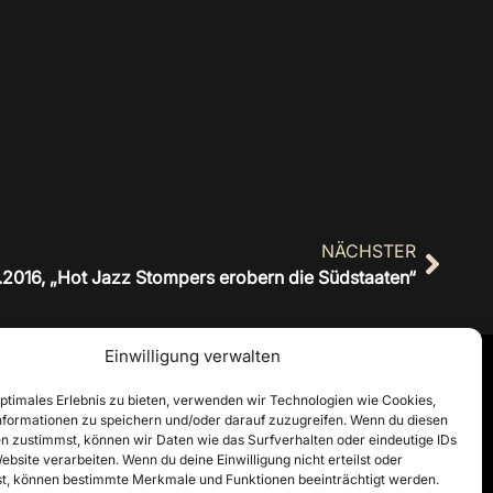
NÄCHSTER
2016, „Hot Jazz Stompers erobern die Südstaaten“
Einwilligung verwalten
optimales Erlebnis zu bieten, verwenden wir Technologien wie Cookies,
formationen zu speichern und/oder darauf zuzugreifen. Wenn du diesen
n zustimmst, können wir Daten wie das Surfverhalten oder eindeutige IDs
ebsite verarbeiten. Wenn du deine Einwilligung nicht erteilst oder
t, können bestimmte Merkmale und Funktionen beeinträchtigt werden.