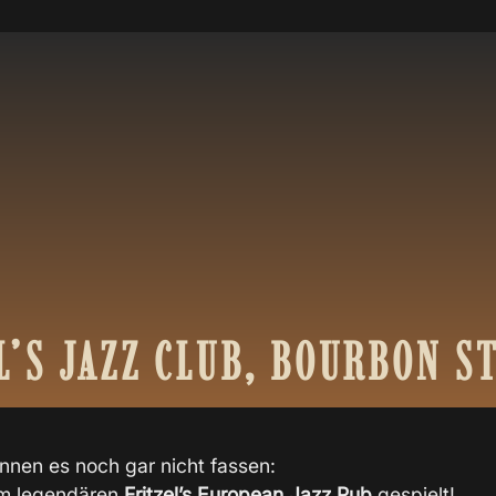
L’S
JAZZ
CLUB,
BOURBON
S
nnen es noch gar nicht fassen:
im legendären
Fritzel’s European Jazz Pub
gespielt!