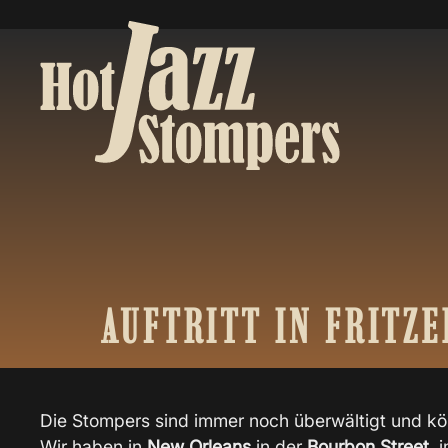
AUFTRITT
IN
FRITZE
Die Stompers sind immer noch überwältigt und kö
Wir haben in
New Orleans
in der
Bourbon Street
, 