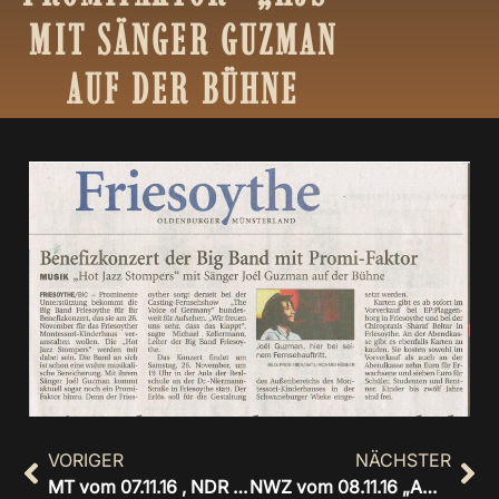
MIT
SÄNGER
GUZMAN
AUF
DER
BÜHNE
VORIGER
NÄCHSTER
MT vom 07.11.16 , NDR 1 filmt Ortsteil „Amerika“ – Hot Jazz Stompers spielen
NWZ vom 08.11.16 „Amerika“ im Fokus der Kamera – Hot Jazz Stompers spielten