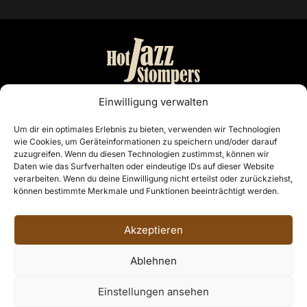
Bandmanagement:
Einwilligung verwalten
Otto Nordiek & Günter Buschenlange
Um dir ein optimales Erlebnis zu bieten, verwenden wir Technologien
wie Cookies, um Geräteinformationen zu speichern und/oder darauf
Cloppenburg
zuzugreifen. Wenn du diesen Technologien zustimmst, können wir
Telefon: 04441 7468
Daten wie das Surfverhalten oder eindeutige IDs auf dieser Website
E-Mail:
info@hotjazzstompers.de
verarbeiten. Wenn du deine Einwilligung nicht erteilst oder zurückziehst,
können bestimmte Merkmale und Funktionen beeinträchtigt werden.
Rechtliches
Akzeptieren
Impressum
Datenschutzerklärung
Ablehnen
© 2026, HOT JAZZ STOMPERS aus Cloppenburg
Einstellungen ansehen