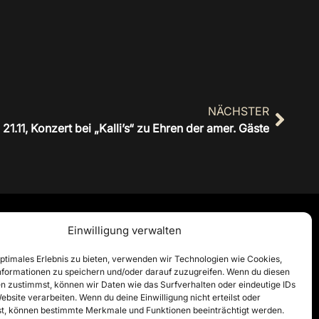
NÄCHSTER
1.11, Konzert bei „Kalli’s“ zu Ehren der amer. Gäste
Einwilligung verwalten
optimales Erlebnis zu bieten, verwenden wir Technologien wie Cookies,
formationen zu speichern und/oder darauf zuzugreifen. Wenn du diesen
n zustimmst, können wir Daten wie das Surfverhalten oder eindeutige IDs
ebsite verarbeiten. Wenn du deine Einwilligung nicht erteilst oder
t, können bestimmte Merkmale und Funktionen beeinträchtigt werden.