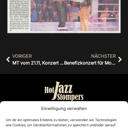
VORIGER
NÄCHSTER
MT vom 21.11, Konzert bei „Kalli’s“ zu Ehren der amer. Gäste
Benefizkonzert für Montessori-Kinderhaus
Bandmanagement:
Einwilligung verwalten
Otto Nordiek & Günter Buschenlange
Um dir ein optimales Erlebnis zu bieten, verwenden wir Technologien
wie Cookies, um Geräteinformationen zu speichern und/oder darauf
Cloppenburg