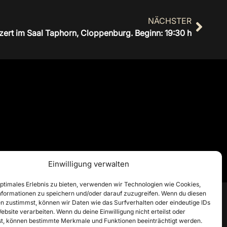
NÄCHSTER
nzert im Saal Taphorn, Cloppenburg. Beginn: 19:30 h
Einwilligung verwalten
optimales Erlebnis zu bieten, verwenden wir Technologien wie Cookies,
formationen zu speichern und/oder darauf zuzugreifen. Wenn du diesen
n zustimmst, können wir Daten wie das Surfverhalten oder eindeutige IDs
ebsite verarbeiten. Wenn du deine Einwilligung nicht erteilst oder
t, können bestimmte Merkmale und Funktionen beeinträchtigt werden.