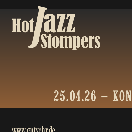
25.04.26
–
KON
www.gutvehr.de