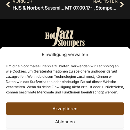
VORIGER
NÄCHSTER
HJS & Norbert Susemihl – Konzert 09.06.17
MT 07.09.17- „Stompers proben mit ‚Spread Voice‘ ihren Auftritt in New York
Bandmanagement:
Einwilligung verwalten
Otto Nordiek & Günter Buschenlange
Um dir ein optimales Erlebnis zu bieten, verwenden wir Technologien
wie Cookies, um Geräteinformationen zu speichern und/oder darauf
Cloppenburg
zuzugreifen. Wenn du diesen Technologien zustimmst, können wir
Telefon: 04441 7468
Daten wie das Surfverhalten oder eindeutige IDs auf dieser Website
E-Mail:
info@hotjazzstompers.de
verarbeiten. Wenn du deine Einwilligung nicht erteilst oder zurückziehst,
können bestimmte Merkmale und Funktionen beeinträchtigt werden.
Rechtliches
Impressum
Akzeptieren
Datenschutzerklärung
Ablehnen
© 2026, HOT JAZZ STOMPERS aus Cloppenburg