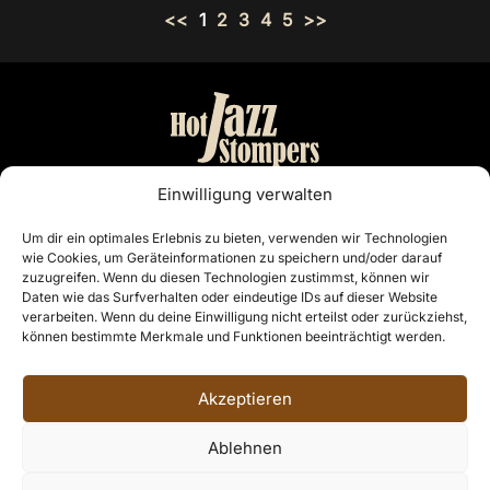
<<
1
2
3
4
5
>>
Bandmanagement:
Einwilligung verwalten
Otto Nordiek & Günter Buschenlange
Um dir ein optimales Erlebnis zu bieten, verwenden wir Technologien
wie Cookies, um Geräteinformationen zu speichern und/oder darauf
Cloppenburg
zuzugreifen. Wenn du diesen Technologien zustimmst, können wir
Telefon: 04441 7468
Daten wie das Surfverhalten oder eindeutige IDs auf dieser Website
E-Mail:
info@hotjazzstompers.de
verarbeiten. Wenn du deine Einwilligung nicht erteilst oder zurückziehst,
können bestimmte Merkmale und Funktionen beeinträchtigt werden.
Rechtliches
Akzeptieren
Impressum
Datenschutzerklärung
Ablehnen
© 2026, HOT JAZZ STOMPERS aus Cloppenburg